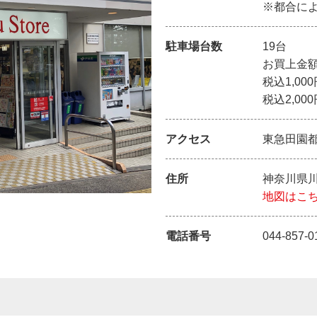
※都合に
駐車場台数
19台
お買上金
税込1,00
税込2,00
アクセス
東急田園
住所
神奈川県川
地図はこ
電話番号
044-857-0