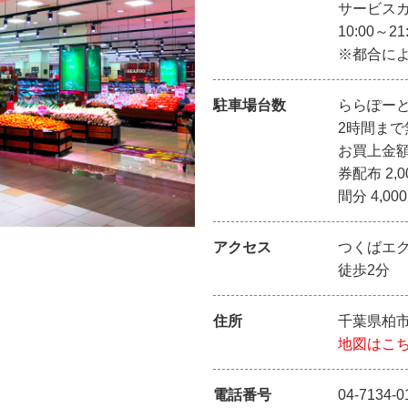
サービス
10:00～21
※都合に
駐車場台数
ららぽーと
2時間ま
お買上金額
券配布 2,
間分 4,0
アクセス
つくばエ
徒歩2分
住所
千葉県柏市
地図はこ
電話番号
04-7134-0