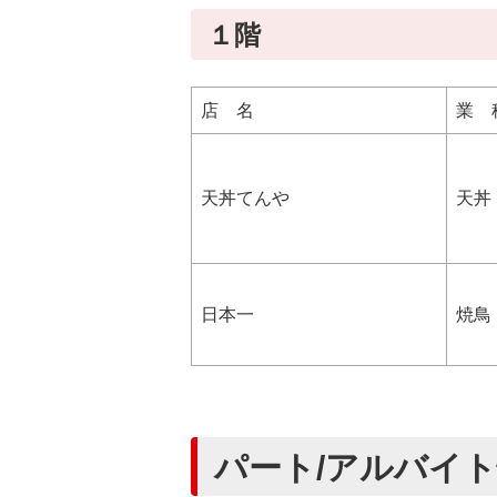
１階
店 名
業 
天丼てんや
天丼
日本一
焼鳥
パート/アルバイ