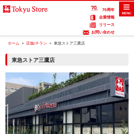
70周年
企業情報
リリース
お問い合わせ
ホーム
>
店舗/チラシ
>
東急ストア三鷹店
東急ストア三鷹店