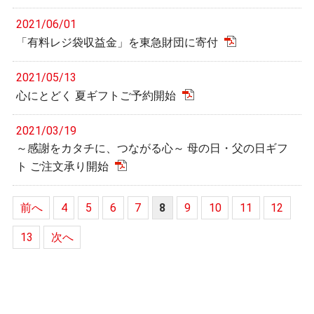
2021/06/01
「有料レジ袋収益金」を東急財団に寄付
2021/05/13
心にとどく 夏ギフトご予約開始
2021/03/19
～感謝をカタチに、つながる心～ 母の日・父の日ギフ
ト ご注文承り開始
前へ
4
5
6
7
8
9
10
11
12
13
次へ